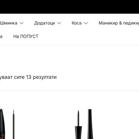
Шминка
Додатоци
Коса
Маникир & педики
ка
На ПОПУСТ
ваат сите 13 резултати