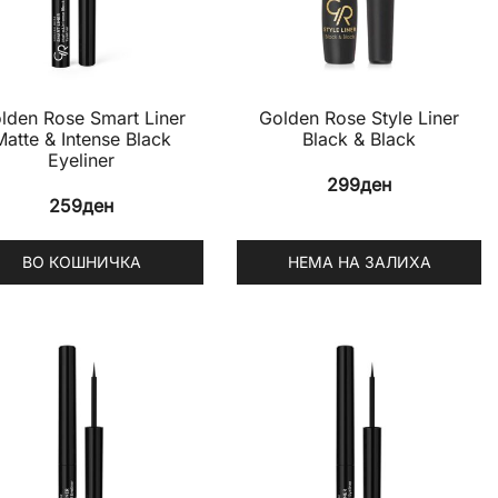
may
be
en
chosen
on
lden Rose Smart Liner
Golden Rose Style Liner
the
Matte & Intense Black
Black & Black
Eyeliner
uct
product
299
ден
e
page
259
ден
ВО КОШНИЧКА
НЕМА НА ЗАЛИХА