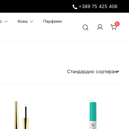
+389 75 425 406
р
Кожа
Парфеми
0