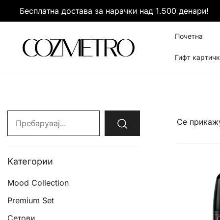
Skip
Бесплатна достава за нарачки над 1.500 денари!
to
content
Почетна
Гифт картич
It’s all about you
Cozmetro
Search
Се прикажу
for:
Категории
Mood Collection
Premium Set
Сетови