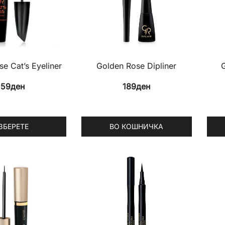
e Cat’s Eyeliner
Golden Rose Dipliner
159
ден
189
ден
ЗБЕРЕТЕ
ВО КОШНИЧКА
This
prod
has
multi
varia
The
opti