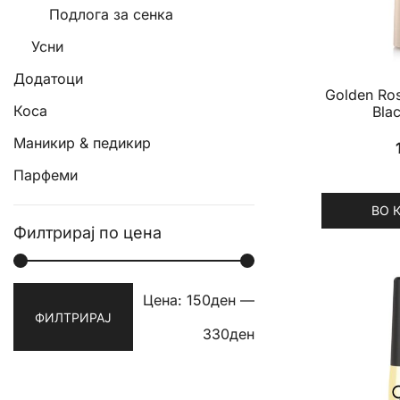
Подлога за сенка
may
be
Усни
chosen
Додатоци
on
Golden Ros
the
Коса
Blac
product
Маникир & педикир
page
Парфеми
ВО 
Филтрирај по цена
Мин.
Макс.
Цена:
150ден
—
ФИЛТРИРАЈ
цена
цена
330ден