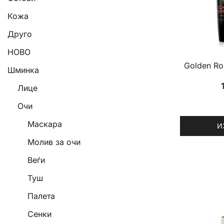
Кожа
Друго
НОВО
Golden Ros
Шминка
Лице
Очи
Маскара
И
This
Молив за очи
product
Веѓи
has
Туш
multiple
variants.
Палета
The
Сенки
options