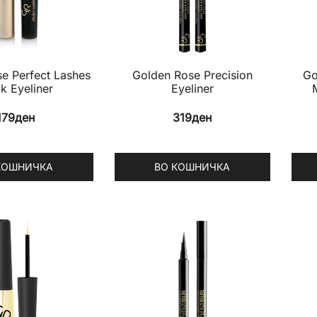
may
be
chos
on
e Perfect Lashes
Golden Rose Precision
Go
the
k Eyeliner
Eyeliner
prod
179
ден
319
ден
pag
КОШНИЧКА
ВО КОШНИЧКА