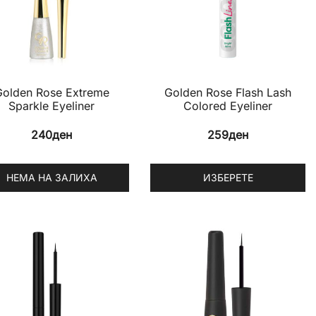
Golden Rose Extreme
Golden Rose Flash Lash
Sparkle Eyeliner
Colored Eyeliner
240
ден
259
ден
НЕМА НА ЗАЛИХА
ИЗБЕРЕТЕ
This
uct
product
has
ple
multiple
nts.
variants.
The
ons
options