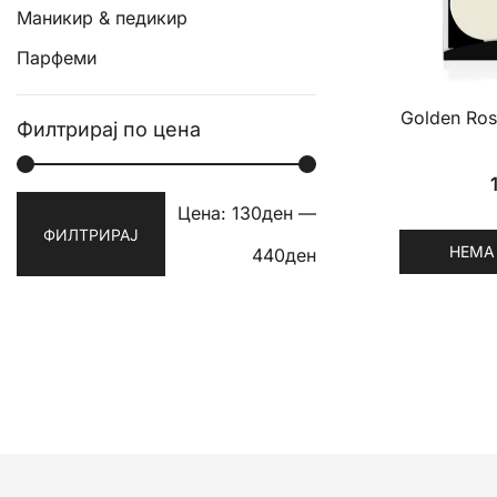
Маникир & педикир
Парфеми
Golden Ro
Филтрирај по цена
Мин.
Макс.
Цена:
130ден
—
ФИЛТРИРАЈ
НЕМА
цена
цена
440ден