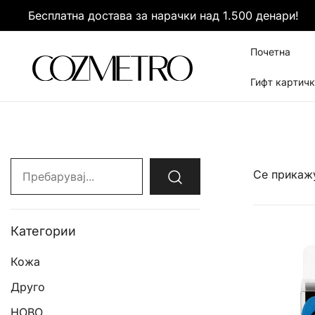
Skip
Бесплатна достава за нарачки над 1.500 денари!
to
content
Почетна
Гифт картич
It’s all about you
Cozmetro
Search
Се прикажу
for:
Категории
Кожа
Друго
НОВО