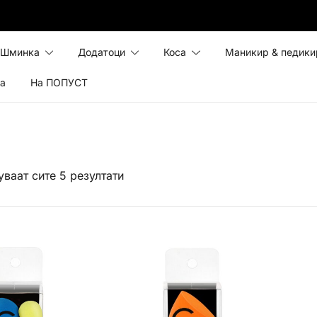
Шминка
Додатоци
Коса
Маникир & педики
ка
На ПОПУСТ
ваат сите 5 резултати