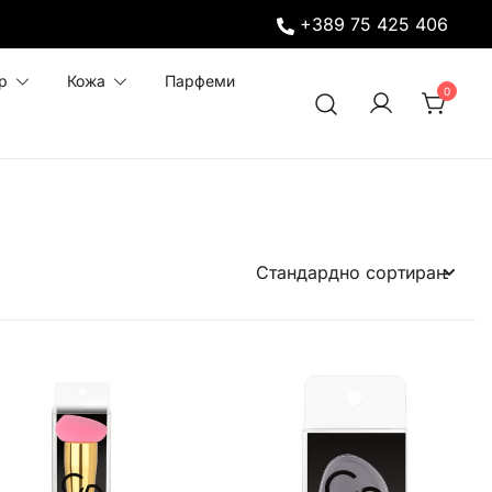
+389 75 425 406
р
Кожа
Парфеми
0