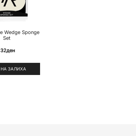
se Wedge Sponge
Set
132
ден
 НА ЗАЛИХА