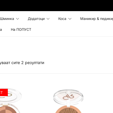
Шминка
Додатоци
Коса
Маникир & педики
ка
На ПОПУСТ
ваат сите 2 резултати
СТ