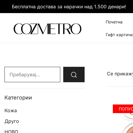
Skip
Бесплатна достава за нарачки над 1.500 денари!
to
content
Почетна
Гифт картич
It’s all about you
Cozmetro
Search
Се прикажу
for:
Категории
ПОПУ
Кожа
Друго
НОВО