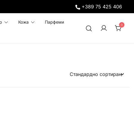
+389 75 425 406
р
Кожа
Парфеми
0