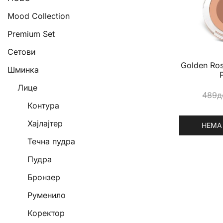
Mood Collection
Premium Set
Сетови
Golden Ros
Шминка
Лице
489
д
Контура
Хајлајтер
НЕМА
This
Течна пудра
product
Пудра
has
Бронзер
multiple
variants.
Руменило
The
Коректор
options