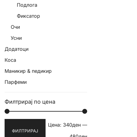
Подлога
may
be
Фиксатор
chosen
Очи
on
the
Усни
product
Додатоци
page
Коса
Маникир & педикир
Парфеми
Филтрирај по цена
Мин.
Макс.
Цена:
340ден
—
ФИЛТРИРАЈ
цена
цена
480ден