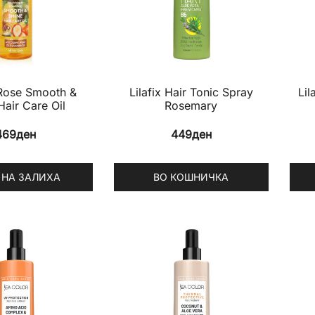
Rose Smooth &
Lilafix Hair Tonic Spray
Lil
Hair Care Oil
Rosemary
469
ден
449
ден
 НА ЗАЛИХА
ВО КОШНИЧКА