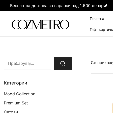
Skip
Бесплатна достава за нарачки над 1.500 денари!
to
content
Почетна
Гифт картич
It’s all about you
Cozmetro
Search
Се прикажу
for:
Категории
Mood Collection
Premium Set
Сетови