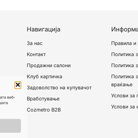
Навигација
Информ
За нас
Правила и
Контакт
Политика з
Продажни салони
Политика 
Клуб картичка
Политика 
враќање
Задоволство на купувачот
Услови за 
ата веб-
Вработување
ашата
Услови за 
Cozmetro B2B