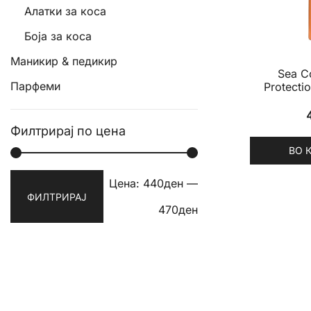
Алатки за коса
Боја за коса
Маникир & педикир
Sea C
Парфеми
Protecti
Филтрирај по цена
ВО 
Мин.
Макс.
Цена:
440ден
—
ФИЛТРИРАЈ
цена
цена
470ден