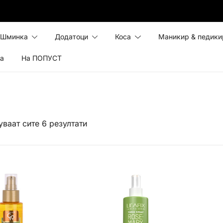
Шминка
Додатоци
Коса
Маникир & педики
ка
На ПОПУСТ
ваат сите 6 резултати