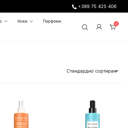
+389 75 425 406
р
Кожа
Парфеми
0