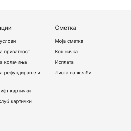
ации
Сметка
 услови
Моја сметка
а приватност
Кошничка
за колачиња
Исплата
за рефундирање и
Листа на желби
гифт картички
клуб картички