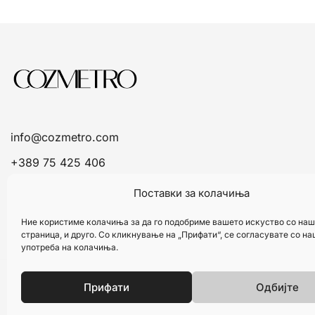
info@cozmetro.com
+389 75 425 406
Поставки за колачиња
Ние користиме колачиња за да го подобриме вашето искуство со наш
страница, и друго. Со кликнување на „Прифати“, се согласувате со н
употреба на колачиња.
Прифати
Одбијте
© 2026 Cozmetro. Изработено од
Refine.mk