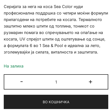
Серијата за нега на коса Sea Color нуди
професионална поддршка со четири моќни формули
прилагодени на потребите на косата. Термалното
заштитно млеко штити од топлина, тоникот со
рузмарин помага во спречувањето на опаѓање на
косата, UV спрејот штити од оштетување од сонце,
а формулата 6 во 1 Sea & Pool е идеална за лето,
зголемувајќи ја силата, виталноста и заштитата.
На залиха
Sea
-
+
Color
Thermal
Protective
ВО КОШНИЧКА
Milk
Hair