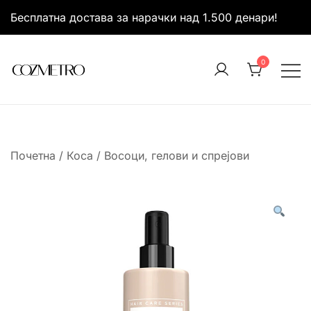
Skip
Бесплатна достава за нарачки над 1.500 денари!
to
content
0
It’s all about you
Cozmetro
Почетна
/
Коса
/
Восоци, гелови и спрејови