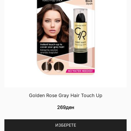
Golden Rose Gray Hair Touch Up
269
ден
Th
ИЗБЕРЕТЕ
p