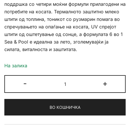
поддршка со четири моќни формули прилагодени на
потребите на косата. Термалното заштитно млеко
штити од топлина, тоникот со рузмарин помага во
спречувањето на опаѓање на косата, UV спрејот
штити од оштетување од сонце, а формулата 6 во 1
Sea & Pool е идеална за лето, зголемувајќи ја
силата, виталноста и заштитата.
На залиха
Lilafix
-
+
Hair
UV
FibeRepair
ВО КОШНИЧКА
Spray
количина