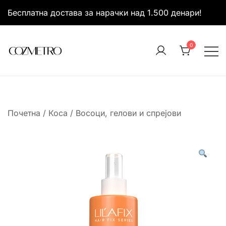
Skip
Бесплатна достава за нарачки над 1.500 денари!
to
content
0
It’s all about you
Cozmetro
Почетна
/
Коса
/
Восоци, гелови и спрејови