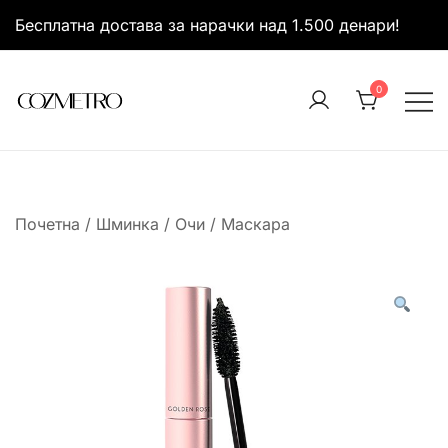
Skip
Бесплатна достава за нарачки над 1.500 денари!
to
content
0
It’s all about you
Cozmetro
Почетна
/
Шминка
/
Очи
/
Маскара