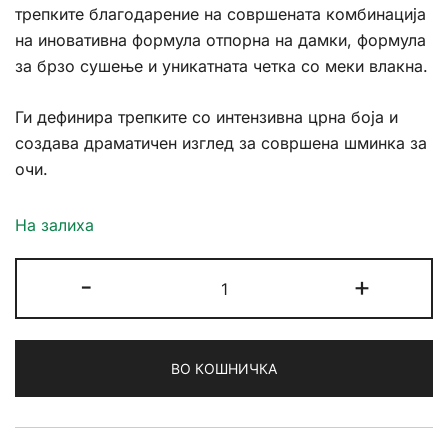
трепките благодарение на совршената комбинација
на иновативна формула отпорна на дамки, формула
за брзо сушење и уникатната четка со меки влакна.
Ги дефинира трепките со интензивна црна боја и
создава драматичен изглед за совршена шминка за
очи.
На залиха
Golden
-
+
Rose
Smokey
Lashes
ВО КОШНИЧКА
Mascara
количина