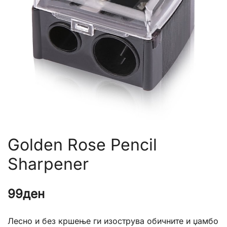
Golden Rose Pencil
Sharpener
99
ден
Лесно и без кршење ги изострува обичните и џамбо