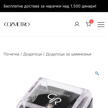
Skip
Бесплатна достава за нарачки над 1.500 денари!
to
content
0
It’s all about you
Cozmetro
Почетна
/
Додатоци
/
Додатоци за шминкање