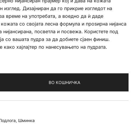
серно нијансиран прајмер кој ѝ дава на кожата
н изглед. Дизајниран да го прикрие изгледот на
за време на употребата, а воедно да ѝ даде
а кожата со својата лесна формула и проѕирна нијанса
а нијансирана, посветла и посвежа. Користете под
ја со вашата пудра за да добиете сјаен финиш.
е како хајлајтер по нанесувањето на пудрата.
ВО КОШНИЧКА
Подлога
,
Шминка