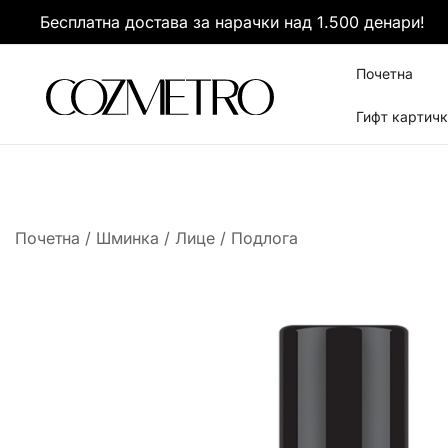
Skip
Бесплатна достава за нарачки над 1.500 денари!
to
content
Почетна
Гифт картич
It’s all about you
Cozmetro
Почетна
/
Шминка
/
Лице
/
Подлога