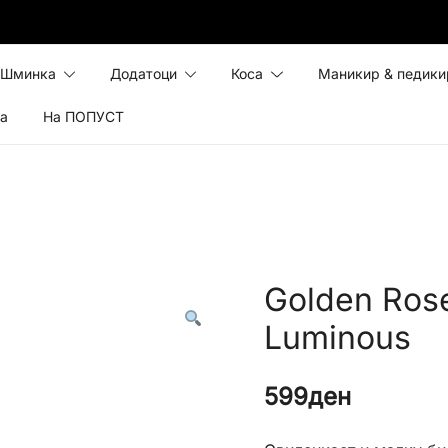
Шминка
Додатоци
Коса
Маникир & педики
ка
На ПОПУСТ
Golden Ros
Luminous
599
ден