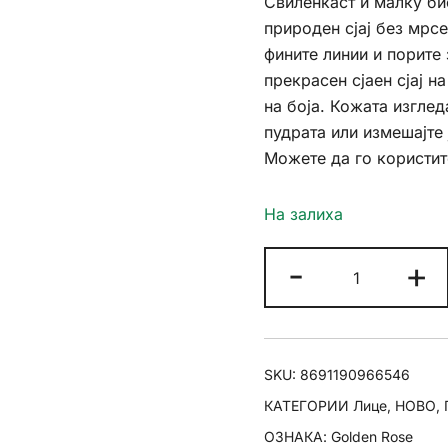
Свиленкаст и малку би
природен сјај без мрсе
фините линии и порите 
прекрасен сјаен сјај н
на боја. Кожата изглед
пудрата или измешајте 
Можете да го користит
На залиха
Golden
-
+
Rose
Make-
Up
Primer
SKU:
8691190966546
Tinted
КАТЕГОРИИ
Лице
,
НОВО
,
Luminous
ОЗНАКА:
Golden Rose
количина