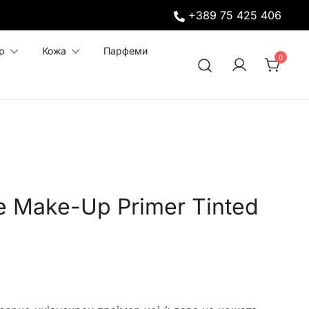
+389 75 425 406
р
Кожа
Парфеми
0
e Make-Up Primer Tinted