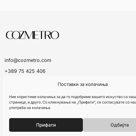
info@cozmetro.com
+389 75 425 406
Поставки за колачиња
Ние користиме колачиња за да го подобриме вашето искуство со наш
страница, и друго. Со кликнување на „Прифати“, се согласувате со н
употреба на колачиња.
Прифати
Одбијте
© 2026 Cozmetro. Изработено од
Refine.mk