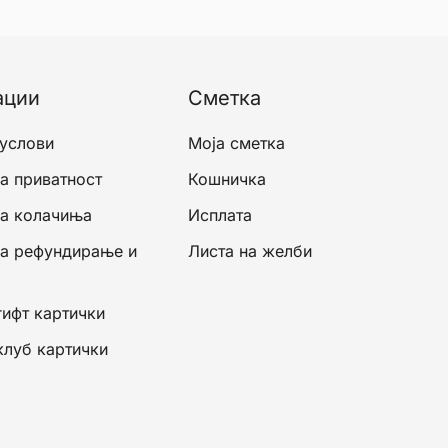
ации
Сметка
 услови
Моја сметка
а приватност
Кошничка
за колачиња
Исплата
за рефундирање и
Листа на желби
гифт картички
клуб картички