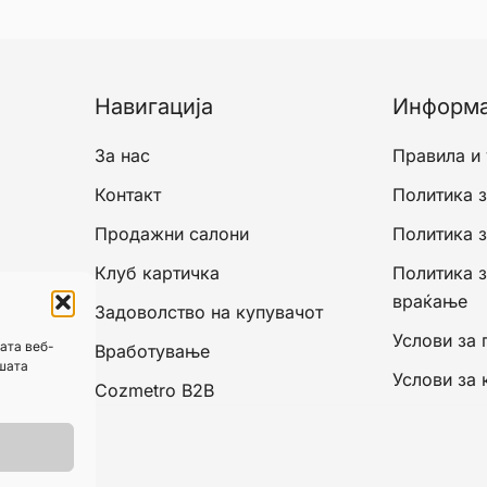
Навигација
Информ
За нас
Правила и
Контакт
Политика з
Продажни салони
Политика 
Клуб картичка
Политика 
враќање
Задоволство на купувачот
Услови за 
ата веб-
Вработување
ашата
Услови за 
Cozmetro B2B