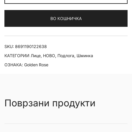
Liquid
Glow
ВО КОШНИЧКА
Illuminator
Tinted
Prime
&
SKU:
8691190122638
Highlight
КАТЕГОРИИ
Лице
,
НОВО
,
Подлога
,
Шминка
количина
ОЗНАКА:
Golden Rose
Поврзани продукти