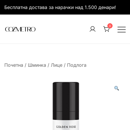
Skip
Бесплатна достава за нарачки над 1.500 денари!
to
content
0
It’s all about you
Cozmetro
Почетна
/
Шминка
/
Лице
/
Подлога