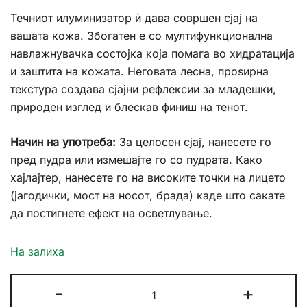
Течниот илуминизатор ѝ дава совршен сјај на
вашата кожа. Збогатен е со мултифункционална
навлажнувачка состојка која помага во хидратација
и заштита на кожата. Неговата лесна, проѕирна
текстура создава сјајни рефлексии за младешки,
природен изглед и блескав финиш на тенот.
Начин на употреба:
За целосен сјај, нанесете го
пред пудра или измешајте го со пудрата. Како
хајлајтер, нанесете го на високите точки на лицето
(јагодички, мост на носот, брада) каде што сакате
да постигнете ефект на осветлување.
На залиха
Golden
-
+
Rose