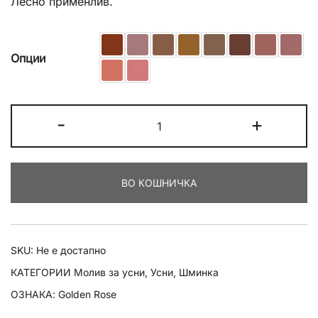
Лесно применлив.
Опции
Golden
-
+
Rose
Lipliner
Pencil
ВО КОШНИЧКА
количина
SKU:
Не е достапно
КАТЕГОРИИ
Молив за усни
,
Усни
,
Шминка
ОЗНАКА:
Golden Rose