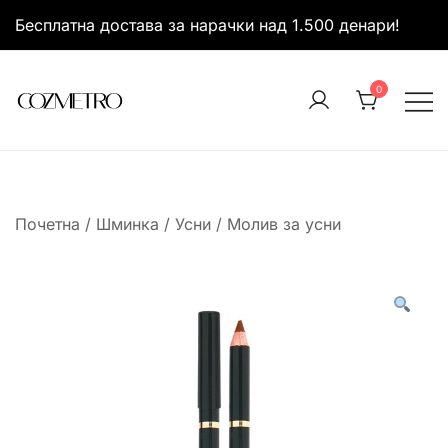
Skip
Бесплатна достава за нарачки над 1.500 денари!
to
content
0
It’s all about you
Cozmetro
Почетна
/
Шминка
/
Усни
/
Молив за усни