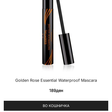
b
c
o
th
p
p
Golden Rose Essential Waterproof Mascara
189
ден
ВО КОШНИЧКА