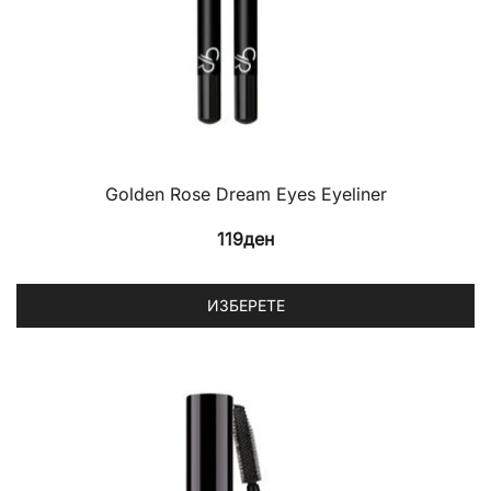
Golden Rose Dream Eyes Eyeliner
119
ден
Th
ИЗБЕРЕТЕ
p
h
mu
va
T
op
m