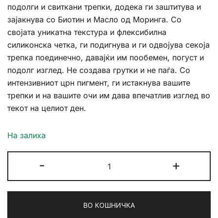
подолги и свиткани трепки, додека ги заштитува и
зајакнува со Биотин и Масло од Моринга. Со
својата уникатна текстура и флексибилна
силиконска четка, ги подигнува и ги одвојува секоја
трепка поединечно, давајќи им пообемен, погуст и
подолг изглед. Не создава грутки и не паѓа. Со
интензивниот црн пигмент, ги истакнува вашите
трепки и на вашите очи им дава впечатлив изглед во
текот на целиот ден.
На залиха
Golden
-
+
Rose
Iconic
Lash
ВО КОШНИЧКА
Intense