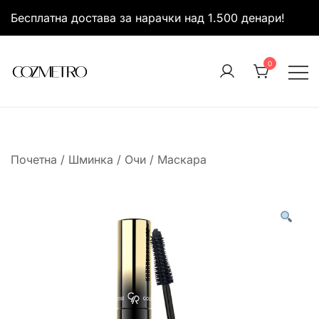
Skip
Бесплатна достава за нарачки над 1.500 денари!
to
content
0
It’s all about you
Cozmetro
Почетна
/
Шминка
/
Очи
/
Маскара