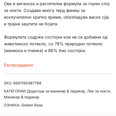
Ова е веганска и растителна формула за горен слој
was:
is:
за нокти. Создава многу тврд финиш за
исклучително кратко време, обезбедува висок сјај
169ден.
101ден.
и трајна заштита на бојата.
Формулата содржи состојки кои не се добиени од
животинско потекло, со 78% природно потекло
(маниока и пченка) и 86% био состојки.
Распродадено
SKU:
8691190487768
КАТЕГОРИИ
Додатоци за маникир & педикир
,
Лак за нокти
,
Маникир & педикир
ОЗНАКА:
Golden Rose