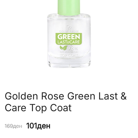
Golden Rose Green Last &
Care Top Coat
Original
Current
101
ден
169
ден
price
price