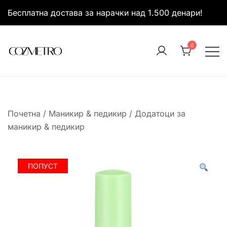
Skip
Бесплатна достава за нарачки над 1.500 денари!
to
content
0
It’s all about you
Cozmetro
Почетна
/
Маникир & педикир
/
Додатоци за
маникир & педикир
ПОПУСТ