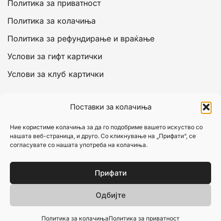
Политика за приватност
Политика за колачиња
Политика за рефундирање и враќање
Услови за гифт картички
Услови за клуб картички
Сметка
Поставки за колачиња
Моја сметка
Ние користиме колачиња за да го подобриме вашето искуство со
нашата веб-страница, и друго. Со кликнување на „Прифати“, се
Кошничка
согласувате со нашата употреба на колачиња.
Исплата
Прифати
Листа на желби
Одбијте
© 2026 Cozmetro. Изработено од
Refine.mk
Политика за колачиња
Политика за приватност