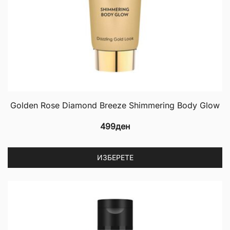
Golden Rose Diamond Breeze Shimmering Body Glow
499
ден
Th
ИЗБЕРЕТЕ
p
h
mu
va
T
op