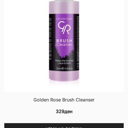
m
b
c
o
th
p
p
Golden Rose Brush Cleanser
329
ден