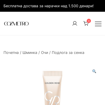
Skip
Бесплатна достава за нарачки над 1.500 денари!
to
content
0
It’s all about you
Cozmetro
Почетна
/
Шминка
/
Очи
/
Подлога за сенка