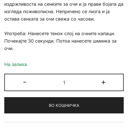
издржливоста на сенките за очи и ја прави бојата да
изгледа поживописна. Непречено се лизга и ја
остава сенката за очи свежа со часови.
Употреба: Нанесете тенок слој на очните капаци.
Почекајте 30 секунди. Потоа нанесете шминка за
очи.
На залиха
Golden
-
+
Rose
Eyeshadow
Primer
ВО КОШНИЧКА
количина