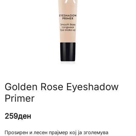
Golden Rose Eyeshadow
Primer
259
ден
Проѕирен и лесен прајмер кој ја зголемува