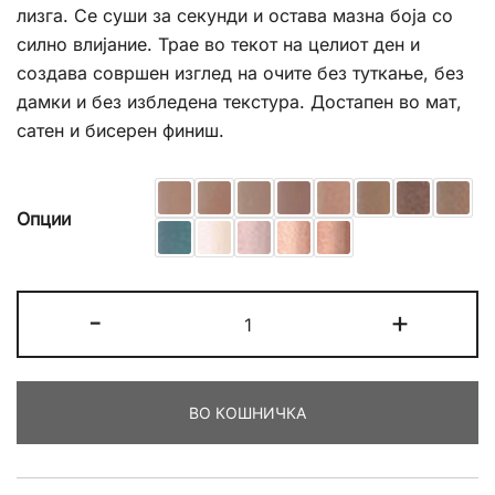
лизга. Се суши за секунди и остава мазна боја со
силно влијание. Трае во текот на целиот ден и
создава совршен изглед на очите без туткање, без
дамки и без избледена текстура. Достапен во мат,
сатен и бисерен финиш.
Опции
Golden
-
+
Rose
Eye
Glaze
ВО КОШНИЧКА
Liquid
Eyeshadow
количина