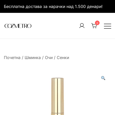
Skip
Бесплатна достава за нарачки над 1.500 денари!
to
content
0
It’s all about you
Cozmetro
Почетна
/
Шминка
/
Очи
/
Сенки