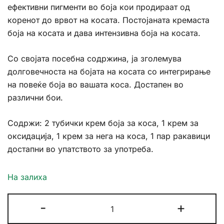
ефективни пигменти во боја кои продираат од
коренот до врвот на косата. Постојаната кремаста
боја на косата и дава интензивна боја на косата.
Со својата посебна содржина, ја зголемува
долговечноста на бојата на косата со интегрирање
на повеќе боја во вашата коса. Достапен во
различни бои.
Содржи: 2 тубички крем боја за коса, 1 крем за
оксидација, 1 крем за нега на коса, 1 пар ракавици
достапни во упатството за употреба.
На залиха
Sea
-
+
Color