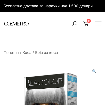
Skip
Бесплатна достава за нарачки над 1.500 денари!
to
content
0
It’s all about you
Cozmetro
Почетна
/
Коса
/
Боја за коса