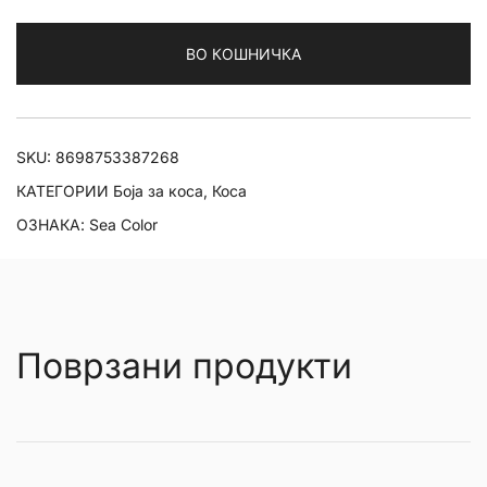
Hair
Dye
ВО КОШНИЧКА
0.01
Silver
количина
SKU:
8698753387268
КАТЕГОРИИ
Боја за коса
,
Коса
ОЗНАКА:
Sea Color
Поврзани продукти