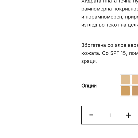
Хидратантната течна пу
рамномерна покривност
и порамномерен, прир
изглед во текот на цел
Збогатена со алое вера
кожата. Со SPF 15, по
зраци.
Опции
Golden
-
+
Rose
Stay
Soft