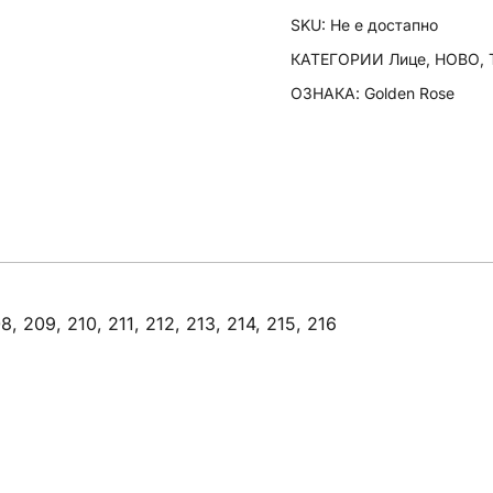
Smooth
SKU:
Не е достапно
Hydrating
КАТЕГОРИИ
Лице
,
НОВО
,
Foundation
ОЗНАКА:
Golden Rose
количина
, 209, 210, 211, 212, 213, 214, 215, 216