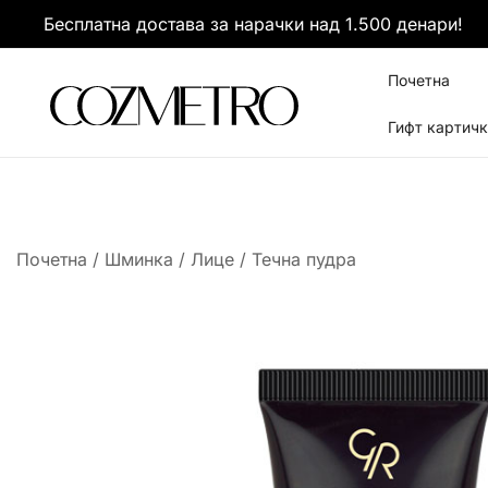
Skip
Бесплатна достава за нарачки над 1.500 денари!
to
content
Почетна
Гифт картич
It’s all about you
Cozmetro
Почетна
/
Шминка
/
Лице
/
Течна пудра