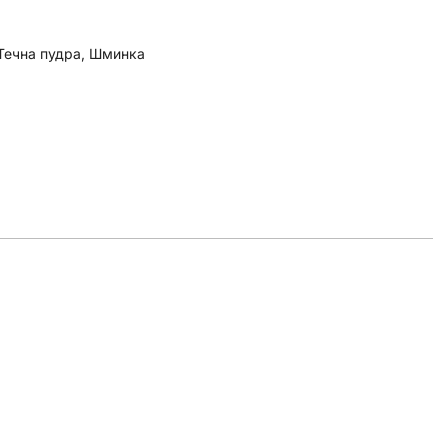
Течна пудра
,
Шминка