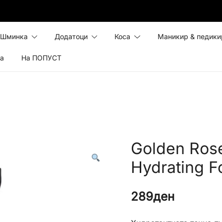
Шминка
Додатоци
Коса
Маникир & педики
ка
На ПОПУСТ
Golden Rose
Hydrating F
289
ден