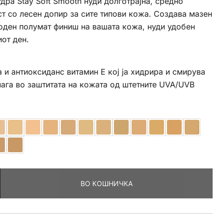
дра Stay Soft Smooth нуди долготрајна, средно
 со лесен допир за сите типови кожа. Создава мазен
оден полумат финиш на вашата кожа, нуди удобен
иот ден.
 и антиоксиданс витамин Е кој ја хидрира и смирува
мага во заштитата на кожата од штетните UVA/UVB
ВО КОШНИЧКА