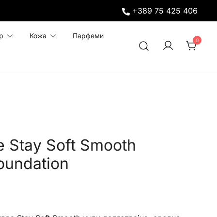
+389 75 425 406
р
Кожа
Парфеми
0
 Stay Soft Smooth
oundation