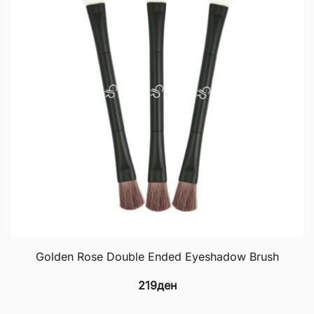
op
m
b
c
o
th
p
p
Golden Rose Double Ended Eyeshadow Brush
219
ден