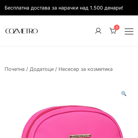
Skip
Бесплатна достава за нарачки над 1.500 денари!
to
content
0
It’s all about you
Cozmetro
Почетна
/
Додатоци
/
Несесер за козметика