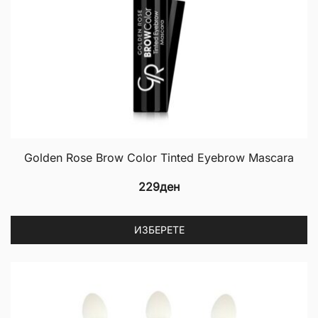
th
p
p
Golden Rose Brow Color Tinted Eyebrow Mascara
229
ден
Th
ИЗБЕРЕТЕ
p
h
mu
va
T