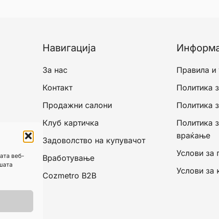
T
op
m
Навигација
Информ
b
c
За нас
Правила и
o
Контакт
Политика з
th
p
Продажни салони
Политика 
p
Клуб картичка
Политика 
враќање
Задоволство на купувачот
Услови за 
ата веб-
Вработување
ашата
Услови за 
Cozmetro B2B