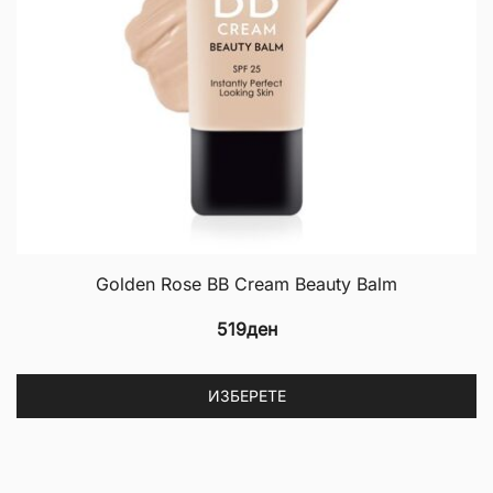
Golden Rose BB Cream Beauty Balm
519
ден
Th
ИЗБЕРЕТЕ
p
h
mu
va