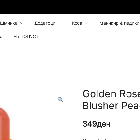
Шминка
Додатоци
Коса
Маникир & педики
ка
На ПОПУСТ
Golden Rose
Blusher Pea
349
ден