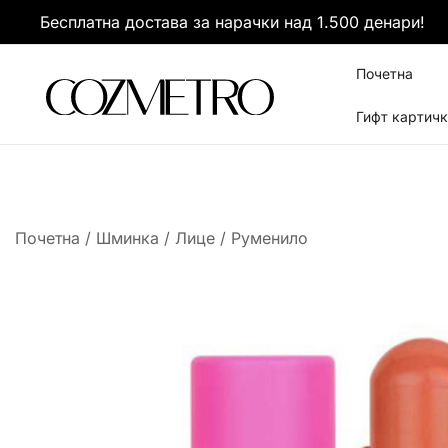
Skip
Бесплатна достава за нарачки над 1.500 денари!
to
content
Почетна
Гифт картич
It’s all about you
Cozmetro
Почетна
/
Шминка
/
Лице
/
Руменило