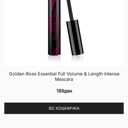
Golden Rose Essential Full Volume & Length Intense
Mascara
189
ден
is
roduct
ВО КОШНИЧКА
as
ltiple
riants.