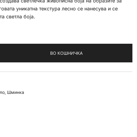
 создава светлечка живописна боја на образите за
говата уникатна текстура лесно се нанесува и се
а светла боја.
ВО КОШНИЧКА
ло
,
Шминка