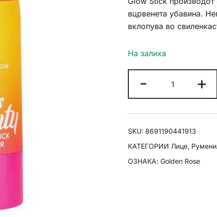
Glow Stick производот
вцрвенета убавина. Не
вклопува во свиленкаст
На залиха
Golden
-
+
Rose
Miss
Beauty
Glow
SKU:
8691190441913
Stick
КАТЕГОРИИ
Лице
,
Румени
Blusher
ОЗНАКА:
Golden Rose
Peach
Flash
количина