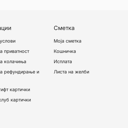
he
tions
ay
ации
Сметка
e
hosen
 услови
Моја сметка
n
а приватност
Кошничка
e
roduct
за колачиња
Исплата
age
за рефундирање и
Листа на желби
гифт картички
клуб картички