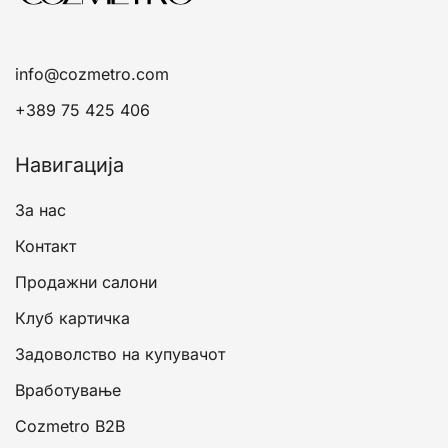
c
o
info@cozmetro.com
th
p
+389 75 425 406
p
Навигација
За нас
Контакт
Продажни салони
Клуб картичка
Задоволство на купувачот
Вработување
Cozmetro B2B