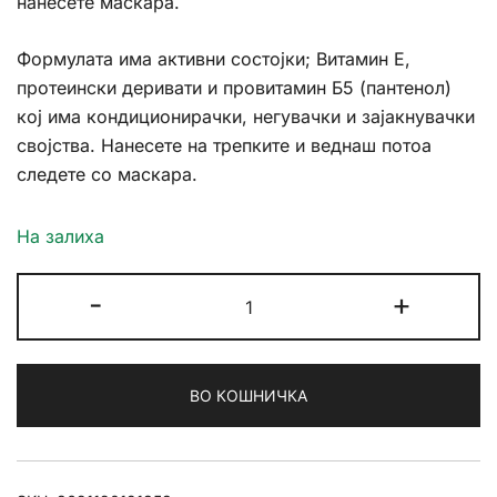
нанесете маскара.
239ден.
167ден.
Формулата има активни состојки; Витамин Е,
протеински деривати и провитамин Б5 (пантенол)
кој има кондиционирачки, негувачки и зајакнувачки
својства. Нанесете на трепките и веднаш потоа
следете со маскара.
На залиха
Golden
-
+
Rose
Lash
Primer
ВО КОШНИЧКА
количина