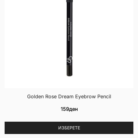
Golden Rose Dream Eyebrow Pencil
159
ден
Th
ИЗБЕРЕТЕ
p