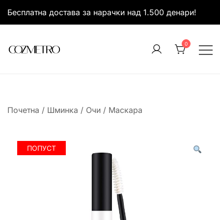
Skip
Бесплатна достава за нарачки над 1.500 денари!
to
content
0
It’s all about you
Cozmetro
Почетна
/
Шминка
/
Очи
/
Маскара
ПОПУСТ