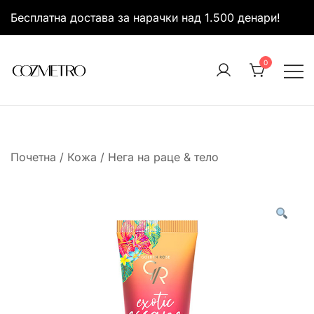
Skip
Бесплатна достава за нарачки над 1.500 денари!
to
content
0
It’s all about you
Cozmetro
Почетна
/
Кожа
/
Нега на раце & тело