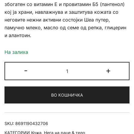
збогатен со витамин Е и провитамин Б5 (пантенол)
кој ја храни, навлажнува и заштитува кожата со
неговите нежни активни состојки Шеа путер,
памучно млеко, масло од семе од репка, глицерин
и алантоин.
На залиха
Golden
-
+
Rose
Hand
Cream
ВО КОШНИЧКА
Exotic
Escape
количина
SKU:
8691190432706
КАТЕГОРИИ
Кожа
,
Нега на раце & тело