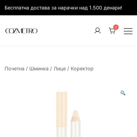
Skip
Бесплатна достава за нарачки над 1.500 денари!
to
content
0
It’s all about you
Cozmetro
Почетна
/
Шминка
/
Лице
/
Коректор