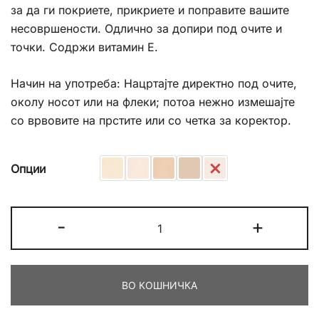
за да ги покриете, прикриете и поправите вашите
несовршености. Одлично за допири под очите и
точки. Содржи витамин Е.
Начин на употреба: Нацртајте директно под очите,
околу носот или на флеки; потоа нежно измешајте
со врвовите на прстите или со четка за коректор.
Опции
Golden
-
+
Rose
Concealer
&
ВО КОШНИЧКА
Corrector
Crayon