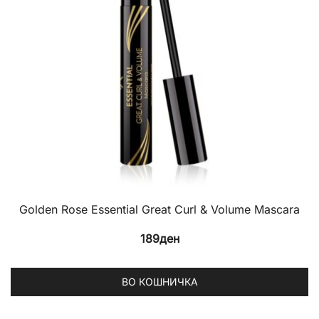
c
o
th
p
p
Golden Rose Essential Great Curl & Volume Mascara
189
ден
ВО КОШНИЧКА