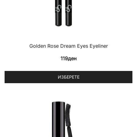
Golden Rose Dream Eyes Eyeliner
119
ден
Th
ИЗБЕРЕТЕ
p
h
mu
va
T
op
m
b