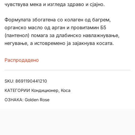
чувствува мека и изгледа здраво и сјајно.
Формулата збогатена со колаген од багрем,
органско масло од арган и провитамин Б5
(пантенол) помага за длабинско навлажнување,
негување, а истовремено ја зајакнува косата.
Распродадено
SKU:
8691190441210
КАТЕГОРИИ
Кондиционер
,
Коса
ОЗНАКА:
Golden Rose