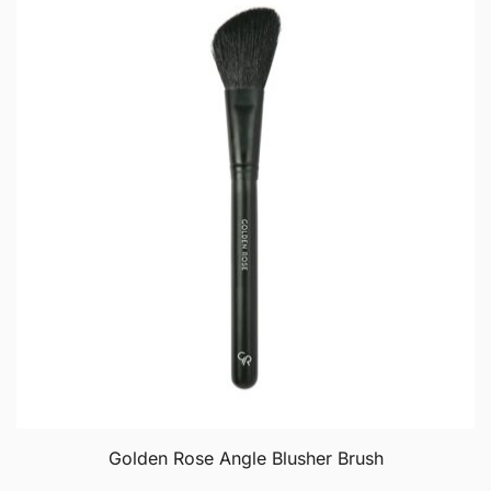
va
T
op
m
b
c
o
th
p
p
Golden Rose Angle Blusher Brush