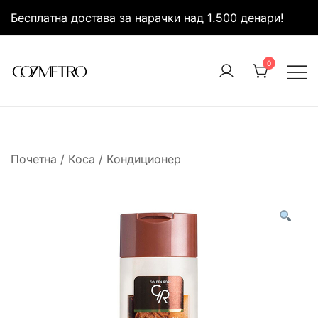
Skip
Бесплатна достава за нарачки над 1.500 денари!
to
content
0
It’s all about you
Cozmetro
Почетна
/
Коса
/
Кондиционер