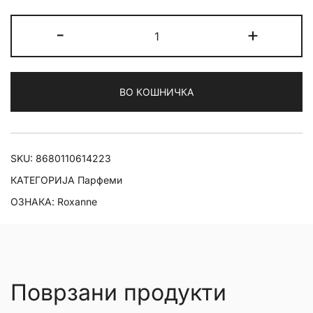
Roxanne
-
+
Violet
Quartz
EDP
ВО КОШНИЧКА
100ml
количина
SKU:
8680110614223
КАТЕГОРИЈА
Парфеми
ОЗНАКА:
Roxanne
Поврзани продукти