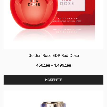
Golden Rose EDP Red Dose
Price
450
ден
–
1.499
ден
range:
Th
450ден
ИЗБЕРЕТЕ
p
through
h
1.499ден
mu
va
T