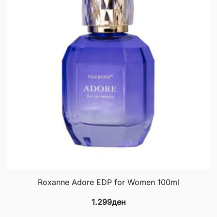
op
m
b
c
o
th
p
p
Roxanne Adore EDP for Women 100ml
1.299
ден