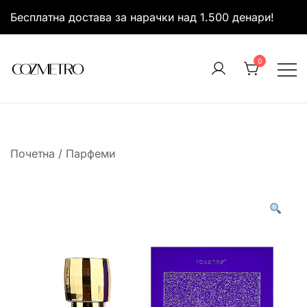
Skip
Бесплатна достава за нарачки над 1.500 денари!
to
content
0
It’s all about you
Cozmetro
Почетна
/
Парфеми